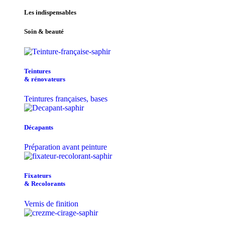
Les indispensables
Soin & beauté
Teintu​res
& r​é​novateurs
Teintures françaises, bases
Décapants
Préparation avant peinture
Fixateurs
& Recolorants
Vernis de finition