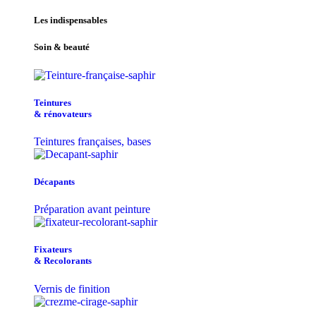
Les indispensables
Soin & beauté
Teintu​res
& r​é​novateurs
Teintures françaises, bases
Décapants
Préparation avant peinture
Fixateurs
& Recolorants
Vernis de finition