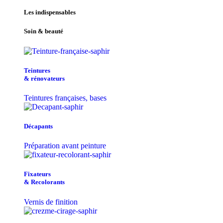
Les indispensables
Soin & beauté
Teintu​res
& r​é​novateurs
Teintures françaises, bases
Décapants
Préparation avant peinture
Fixateurs
& Recolorants
Vernis de finition