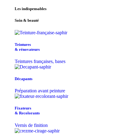
Les indispensables
Soin & beauté
Teintu​res
& r​é​novateurs
Teintures françaises, bases
Décapants
Préparation avant peinture
Fixateurs
& Recolorants
Vernis de finition