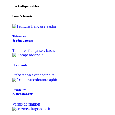
Les indispensables
Soin & beauté
Teintu​res
& r​é​novateurs
Teintures françaises, bases
Décapants
Préparation avant peinture
Fixateurs
& Recolorants
Vernis de finition