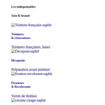
Les indispensables
Soin & beauté
Teintu​res
& r​é​novateurs
Teintures françaises, bases
Décapants
Préparation avant peinture
Fixateurs
& Recolorants
Vernis de finition