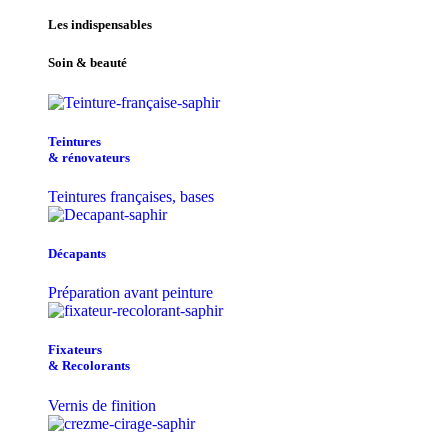
Les indispensables
Soin & beauté
Teintu​res
& r​é​novateurs
Teintures françaises, bases
Décapants
Préparation avant peinture
Fixateurs
& Recolorants
Vernis de finition