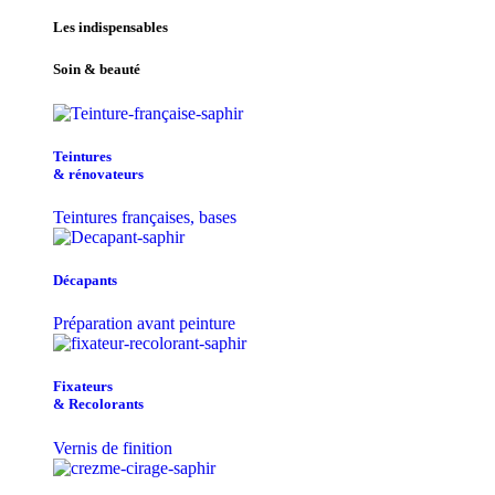
Les indispensables
Soin & beauté
Teintu​res
& r​é​novateurs
Teintures françaises, bases
Décapants
Préparation avant peinture
Fixateurs
& Recolorants
Vernis de finition