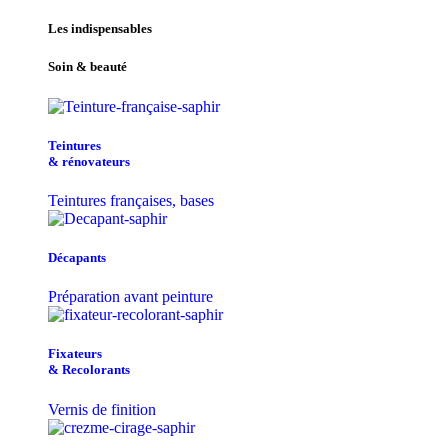
Les indispensables
Soin & beauté
Teintu​res
& r​é​novateurs
Teintures françaises, bases
Décapants
Préparation avant peinture
Fixateurs
& Recolorants
Vernis de finition