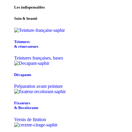
Les indispensables
Soin & beauté
Teintu​res
& r​é​novateurs
Teintures françaises, bases
Décapants
Préparation avant peinture
Fixateurs
& Recolorants
Vernis de finition