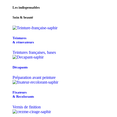
Les indispensables
Soin & beauté
Teintu​res
& r​é​novateurs
Teintures françaises, bases
Décapants
Préparation avant peinture
Fixateurs
& Recolorants
Vernis de finition