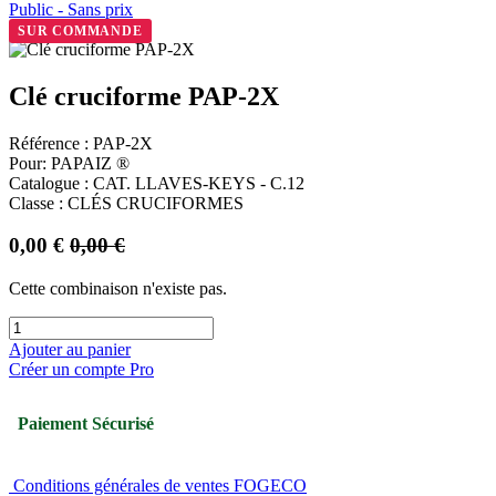
Public - Sans prix
SUR COMMANDE
Clé cruciforme PAP-2X
Référence : PAP-2X
Pour: PAPAIZ ®
Catalogue : CAT. LLAVES-KEYS - C.12
Classe : CLÉS CRUCIFORMES
0,00
€
0,00
€
Cette combinaison n'existe pas.
Ajouter au panier
Créer un compte Pro
Paiement Sécurisé
Conditions générales de ventes FOGECO