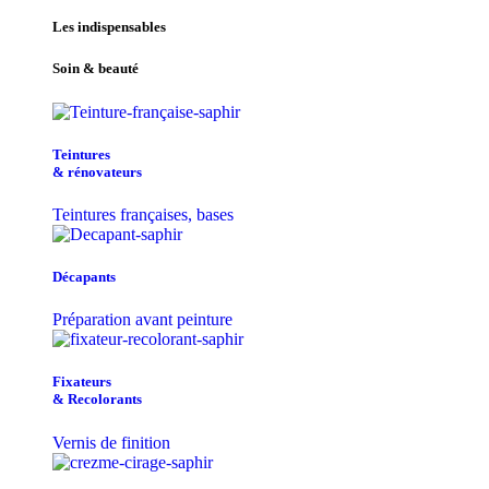
Les indispensables
Soin & beauté
Teintu​res
& r​é​novateurs
Teintures françaises, bases
Décapants
Préparation avant peinture
Fixateurs
& Recolorants
Vernis de finition