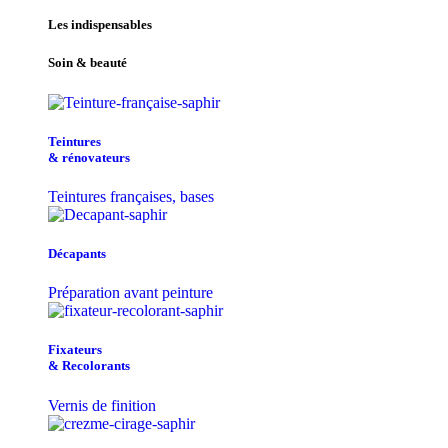
Les indispensables
Soin & beauté
Teintu​res
& r​é​novateurs
Teintures françaises, bases
Décapants
Préparation avant peinture
Fixateurs
& Recolorants
Vernis de finition