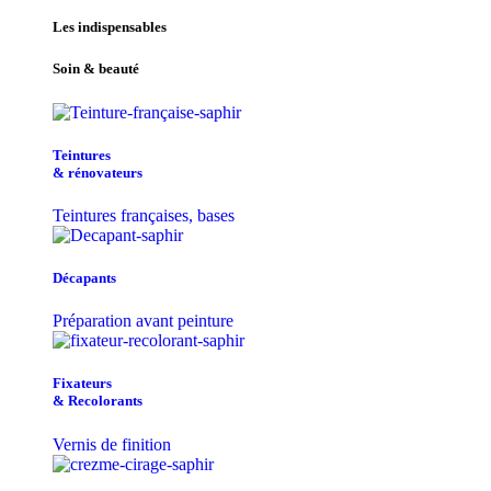
Les indispensables
Soin & beauté
Teintu​res
& r​é​novateurs
Teintures françaises, bases
Décapants
Préparation avant peinture
Fixateurs
& Recolorants
Vernis de finition