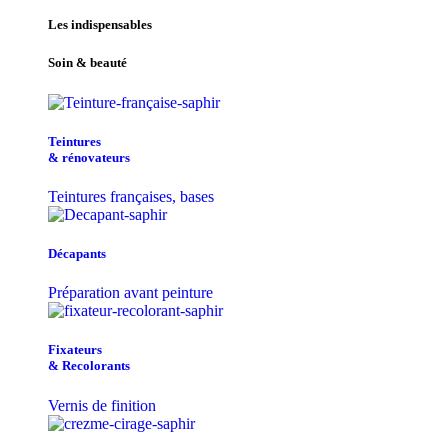
Les indispensables
Soin & beauté
Teintu​res
& r​é​novateurs
Teintures françaises, bases
Décapants
Préparation avant peinture
Fixateurs
& Recolorants
Vernis de finition