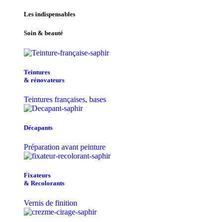
Les indispensables
Soin & beauté
Teintu​res
& r​é​novateurs
Teintures françaises, bases
Décapants
Préparation avant peinture
Fixateurs
& Recolorants
Vernis de finition