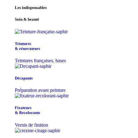
Les indispensables
Soin & beauté
Teintu​res
& r​é​novateurs
Teintures françaises, bases
Décapants
Préparation avant peinture
Fixateurs
& Recolorants
Vernis de finition