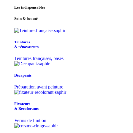
Les indispensables
Soin & beauté
Teintu​res
& r​é​novateurs
Teintures françaises, bases
Décapants
Préparation avant peinture
Fixateurs
& Recolorants
Vernis de finition