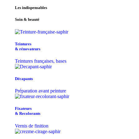
Les indispensables
Soin & beauté
Teintu​res
& r​é​novateurs
Teintures françaises, bases
Décapants
Préparation avant peinture
Fixateurs
& Recolorants
Vernis de finition