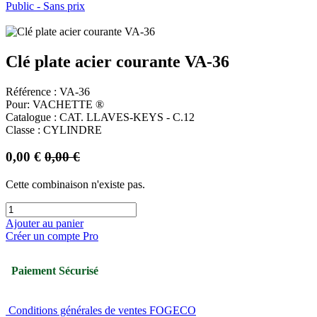
Public - Sans prix
Clé plate acier courante VA-36
Référence : VA-36
Pour: VACHETTE ®
Catalogue : CAT. LLAVES-KEYS - C.12
Classe : CYLINDRE
0,00
€
0,00
€
Cette combinaison n'existe pas.
Ajouter au panier
Créer un compte Pro
Paiement Sécurisé
Conditions générales de ventes FOGECO