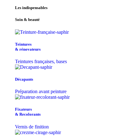
Les indispensables
Soin & beauté
Teintu​res
& r​é​novateurs
Teintures françaises, bases
Décapants
Préparation avant peinture
Fixateurs
& Recolorants
Vernis de finition