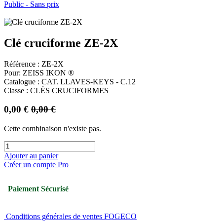
Public - Sans prix
Clé cruciforme ZE-2X
Référence : ZE-2X
Pour: ZEISS IKON ®
Catalogue : CAT. LLAVES-KEYS - C.12
Classe : CLÉS CRUCIFORMES
0,00
€
0,00
€
Cette combinaison n'existe pas.
Ajouter au panier
Créer un compte Pro
Paiement Sécurisé
Conditions générales de ventes FOGECO